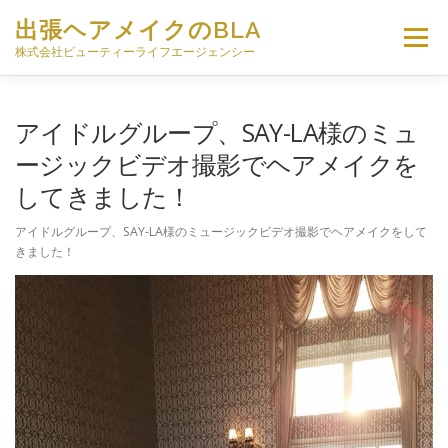
コ
出張ヘアメイクのBLA
ン
メニュー
テ
株式会社ビューティーライフエージェンシー
ン
ツ
へ
HOME
出張ヘアメイクについて
アイドルグループ、SAY-LA様のミュ
ス
キ
ージックビデオ撮影でヘアメイクを
ッ
してきました！
プ
出張ヘアメイク料金
現役トッププロによる技術監修
アイドルグループ、SAY-LA様のミュージックビデオ撮影でヘアメイクをして
きました！
スタッフ募集
会社概要
お問い合わせ