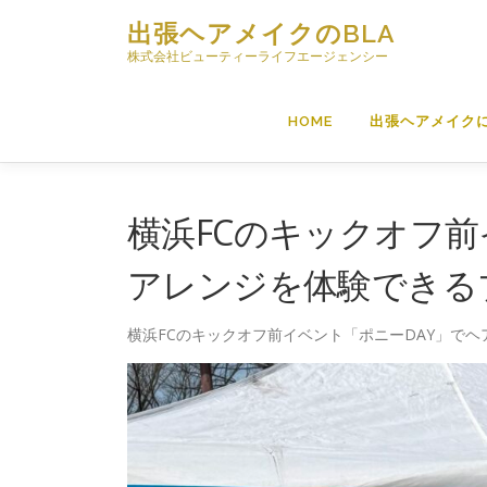
コ
出張ヘアメイクのBLA
ン
株式会社ビューティーライフエージェンシー
テ
ン
ツ
HOME
出張ヘアメイク
へ
ス
キ
ッ
横浜FCのキックオフ前
プ
アレンジを体験できる
横浜FCのキックオフ前イベント「ポニーDAY」で