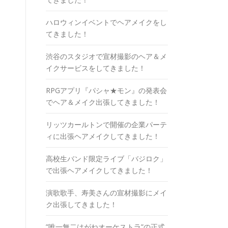
ハロウィンイベントでヘアメイクをし
てきました！
渋谷のスタジオで宣材撮影のヘア＆メ
イクサービスをしてきました！
RPGアプリ『パシャ★モン』の発表会
でヘア＆メイク出張してきました！
リッツカールトンで開催の企業パーテ
ィに出張ヘアメイクしてきました！
高校生バンド限定ライブ「バジロク」
で出張ヘアメイクしてきました！
演歌歌手、寿美さんの宣材撮影にメイ
ク出張してきました！
”唯一無二はがねオーケストラ”の正式