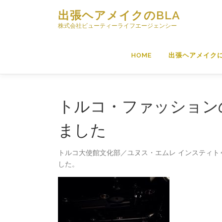
コ
出張ヘアメイクのBLA
ン
株式会社ビューティーライフエージェンシー
テ
ン
ツ
HOME
出張ヘアメイク
へ
ス
キ
ッ
トルコ・ファッション
プ
ました
トルコ大使館文化部／ユヌス・エムレ インスティト
した。