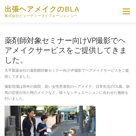
コ
出張ヘアメイクのBLA
ン
メニュー
テ
株式会社ビューティーライフエージェンシー
ン
ツ
へ
HOME
出張ヘアメイクについて
薬剤師対象セミナー向けVP撮影でヘ
ス
キ
アメイクサービスをご提供してきま
ッ
した。
プ
出張ヘアメイク料金
現役トッププロによる技術監修
大手製薬会社の薬剤師対象セミナー向けVP撮影でヘアメイクサービスをご提
供してきました。
スタッフ募集
会社概要
お問い合わせ
撮影現場は郊外の病院、若い女性患者役のヘアメイク、日常生活のOL風、病
気の症状が出た時のメイクなど、様々なシチュエーションに合わせた施術を
行いました。