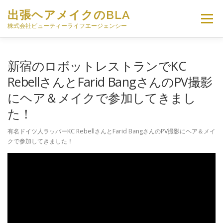
コ
出張ヘアメイクのBLA
ン
メニュー
テ
株式会社ビューティーライフエージェンシー
ン
ツ
へ
HOME
出張ヘアメイクについて
新宿のロボットレストランでKC
ス
キ
RebellさんとFarid BangさんのPV撮影
ッ
にヘア＆メイクで参加してきまし
プ
出張ヘアメイク料金
現役トッププロによる技術監修
た！
有名ドイツ人ラッパーKC RebellさんとFarid BangさんのPV撮影にヘア＆メイ
スタッフ募集
会社概要
お問い合わせ
クで参加してきました！