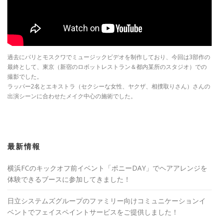
過去にパリとモスクワでミュージックビデオを制作しており、今回は3部作の
最終として、東京（新宿のロボットレストラン＆都内某所のスタジオ）での
撮影でした。
ラッパー2名とエキストラ（セクシーな女性、ヤクザ、相撲取りさん）さんの
出演シーンに合わせたメイク中心の施術でした。
最新情報
横浜FCのキックオフ前イベント「ポニーDAY」でヘアアレンジを
体験できるブースに参加してきました！
日立システムズグループのファミリー向けコミュニケーションイ
ベントでフェイスペイントサービスをご提供しました！